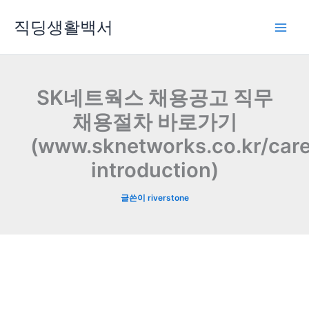
콘
직딩생활백서
텐
츠
로
건
너
SK네트웍스 채용공고 직무
뛰
채용절차 바로가기
기
(www.sknetworks.co.kr/care
introduction)
글쓴이
riverstone