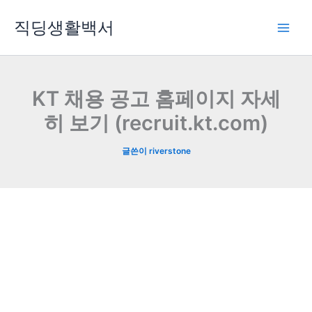
콘
직딩생활백서
텐
츠
로
건
너
KT 채용 공고 홈페이지 자세
뛰
히 보기 (recruit.kt.com)
기
글쓴이
riverstone