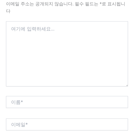
이메일 주소는 공개되지 않습니다.
필수 필드는
*
로 표시됩니
다
여
기
에
입
력
하
세
요...
이
름
*
이
메
일