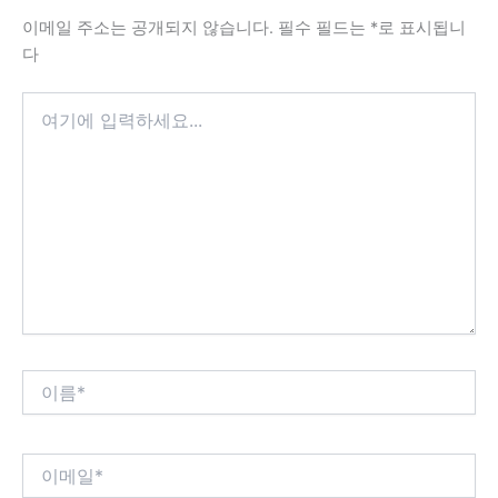
이메일 주소는 공개되지 않습니다.
필수 필드는
*
로 표시됩니
다
여
기
에
입
력
하
세
요...
이
름
*
이
메