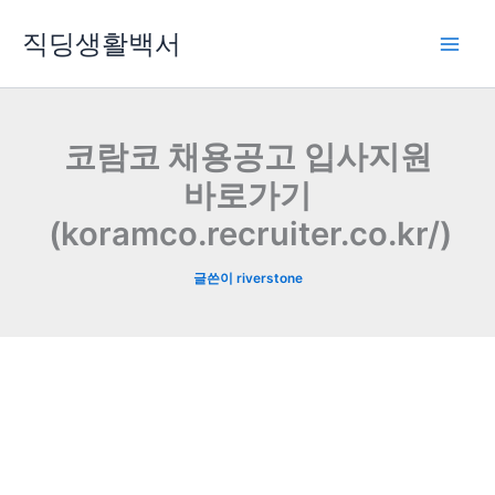
콘
직딩생활백서
텐
츠
로
건
너
코람코 채용공고 입사지원
뛰
바로가기
기
(koramco.recruiter.co.kr/)
글쓴이
riverstone