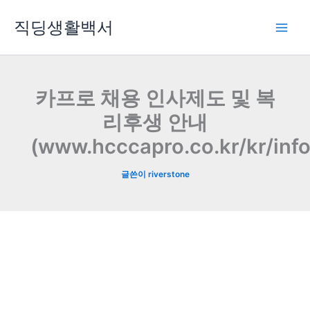
콘
직딩생활백서
텐
츠
로
건
너
카프로 채용 인사제도 및 복
뛰
리후생 안내
기
(www.hcccapro.co.kr/kr/inf
글쓴이
riverstone