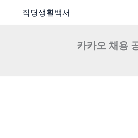
콘
직딩생활백서
텐
츠
로
건
카카오 채용 공고
너
뛰
기