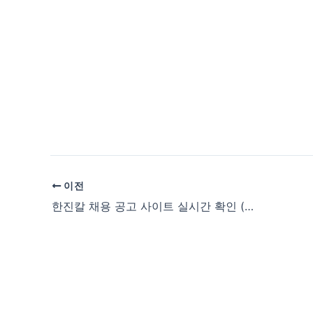
이전
한진칼 채용 공고 사이트 실시간 확인 (www.hanjinkal.co.kr/career/career-list)