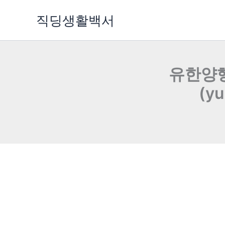
콘
직딩생활백서
텐
츠
로
건
유한양행
너
뛰
(yu
기