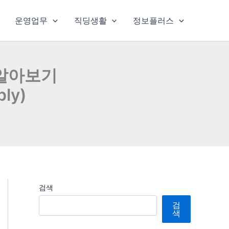
운영업무
직딩생활
정보플러스
알아보기
ply)
검색
검
색