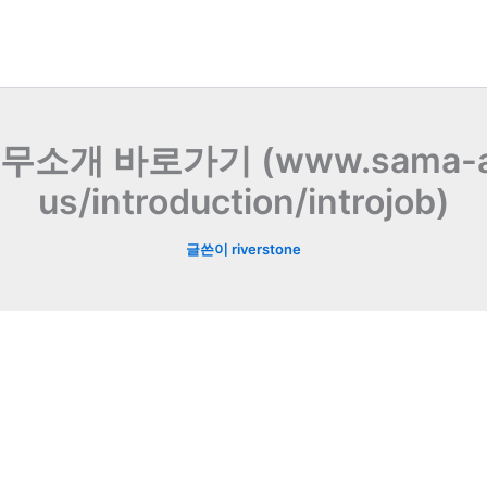
 바로가기 (www.sama-al.co
us/introduction/introjob)
글쓴이
riverstone