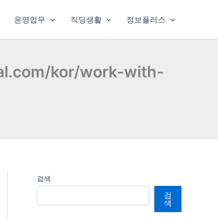
운영업무
직딩생활
정보플러스
m/kor/work-with-
검색
검
색