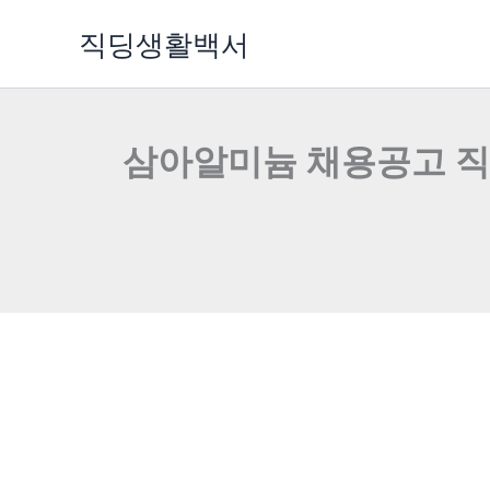
콘
직딩생활백서
텐
츠
로
건
삼아알미늄 채용공고 직무소개
너
뛰
기