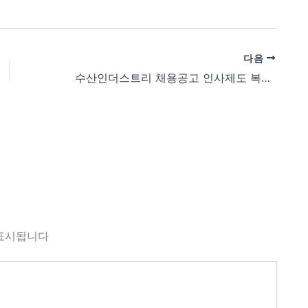
다음
수산인더스트리 채용공고 인사제도 복리후생 안내 (www.soosanind.co.kr/main/page.html?pid=83)
표시됩니다