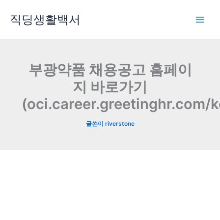
콘
직딩생활백서
텐
츠
로
건
너
부광약품 채용공고 홈페이
뛰
지 바로가기
기
(oci.career.greetinghr.com/k
글쓴이
riverstone