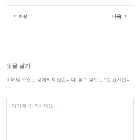
이전
다음
댓글 달기
이메일 주소는 공개되지 않습니다.
필수 필드는
*
로 표시됩니
다
여
기
에
입
력
하
세