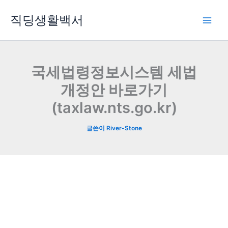
콘
직딩생활백서
텐
츠
로
건
너
국세법령정보시스템 세법
뛰
개정안 바로가기
기
(taxlaw.nts.go.kr)
글쓴이
River-Stone