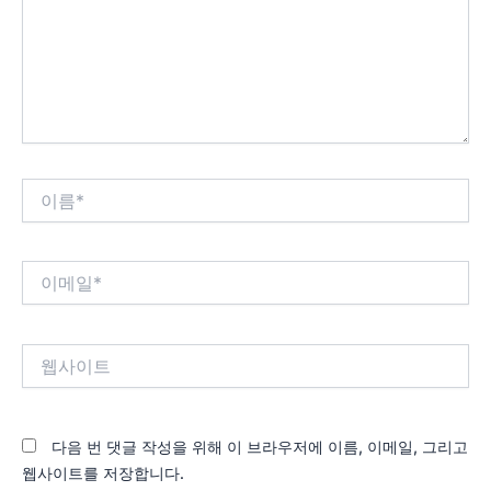
력
하
세
요...
이
름
*
이
메
일
*
웹
사
이
트
다음 번 댓글 작성을 위해 이 브라우저에 이름, 이메일, 그리고
웹사이트를 저장합니다.