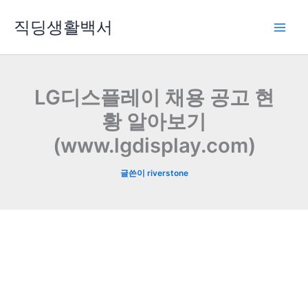
콘
직딩생활백서
텐
츠
로
건
너
LG디스플레이 채용 공고 현
뛰
황 알아보기
기
(www.lgdisplay.com)
글쓴이
riverstone