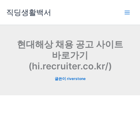
콘
직딩생활백서
텐
츠
로
건
너
현대해상 채용 공고 사이트
뛰
바로가기
기
(hi.recruiter.co.kr/)
글쓴이
riverstone