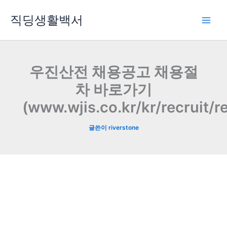
콘
직딩생활백서
텐
츠
로
건
너
우진산전 채용공고 채용절
뛰
차 바로가기
기
(www.wjis.co.kr/kr/recruit/r
글쓴이
riverstone