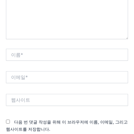
력
하
세
요...
이
름
*
이
메
일
*
웹
사
이
트
다음 번 댓글 작성을 위해 이 브라우저에 이름, 이메일, 그리고
웹사이트를 저장합니다.