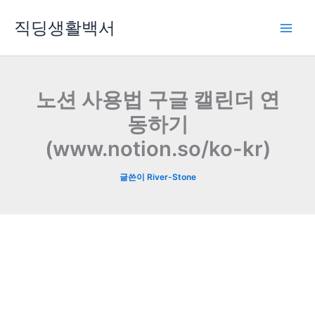
콘
직딩생활백서
텐
츠
로
건
너
노션 사용법 구글 캘린더 연
뛰
동하기
기
(www.notion.so/ko-kr)
글쓴이
River-Stone