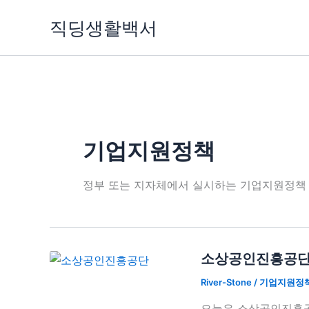
콘
직딩생활백서
텐
츠
로
건
너
뛰
기
기업지원정책
정부 또는 지자체에서 실시하는 기업지원정책
소상공인진흥공단 지
River-Stone
/
기업지원정
오늘은 소상공인진흥공