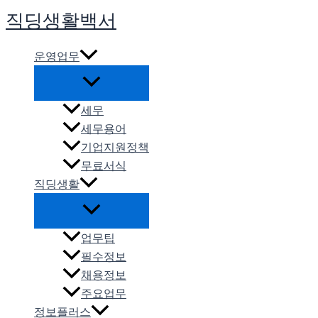
콘
직딩생활백서
텐
츠
운영업무
로
건
너
세무
뛰
세무용어
기
기업지원정책
무료서식
직딩생활
업무팁
필수정보
채용정보
주요업무
정보플러스